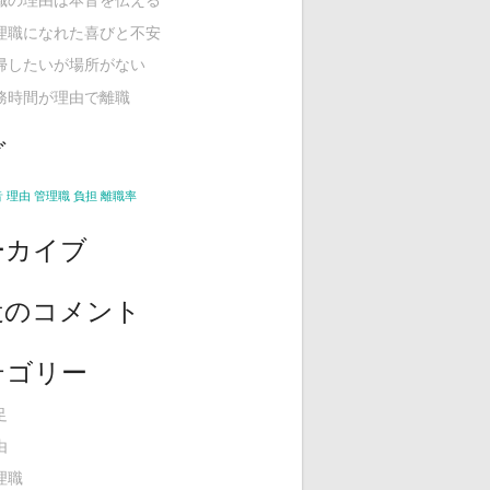
理職になれた喜びと不安
帰したいが場所がない
務時間が理由で離職
グ
音
理由
管理職
負担
離職率
ーカイブ
近のコメント
テゴリー
足
由
理職