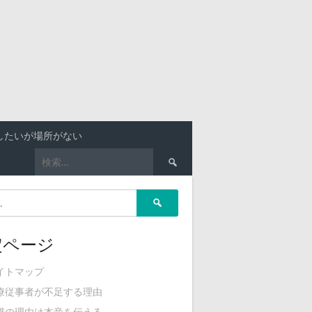
したいが場所がない
検
索:
検
索:
定ページ
イトマップ
療従事者が不足する理由
職の理由は本音を伝える