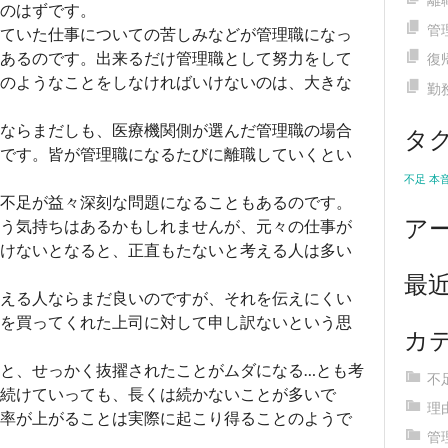
のはずです。
管
ていた仕事についての苦しみなどが管理職になっ
あるのです。出来るだけ管理職として努力をして
復
のようなことをしなければいけないのは、大きな
勤
タ
ならまだしも、医療機関側が選んだ管理職の場合
です。皆が管理職になるたびに離職していくとい
不足
本
不足が益々深刻な問題になることもあるのです。
ア
う気持ちはあるかもしれませんが、元々の仕事が
けないとなると、正直もたないと考える人は多い
最
える人ならまだ良いのですが、それを伝えにくい
を買ってくれた上司に対して申し訳ないという思
カ
と、せっかく抜擢されたことがムダになる…とも考
不
続けていっても、長くは続かないことが多いで
理
率が上がることは実際に起こり得ることのようで
管