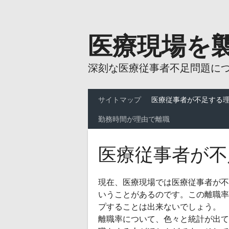
Skip
to
content
医療現場を
深刻な医療従事者不足問題に
サイトマップ
医療従事者が不足する
勤務時間が理由で離職
医療従事者が不
現在、医療現場では医療従事者が不
いうことがあるのです。この離職率
プすることは出来ないでしょう。
離職率について、色々と統計が出て