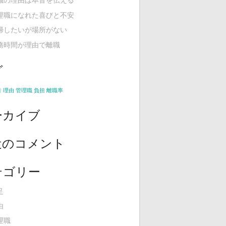
理職になれた喜びと不安
帰したいが場所がない
務時間が理由で離職
グ
音
理由
管理職
負担
離職率
ーカイブ
近のコメント
テゴリー
足
由
理職