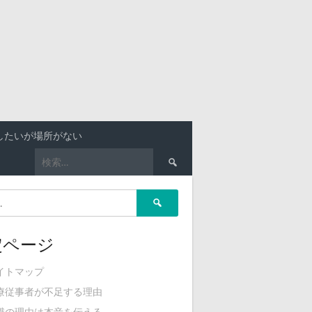
したいが場所がない
検
索:
検
索:
定ページ
イトマップ
療従事者が不足する理由
職の理由は本音を伝える