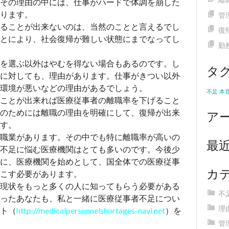
その理由の中には、仕事がハードで体調を崩した
ります。
管
ることが出来ないのは、当然のことと言えるでし
復
とにより、社会復帰が難しい状態にまでなってし
勤
を選ぶ以外はやむを得ない場合もあるのです。し
タ
に対しても、理由があります。仕事がきつい以外
環境が悪いなどの理由があるでしょう。
不足
本
ことが出来れば医療従事者の離職率を下げること
ア
のためには離職の理由を明確にして、復帰が出来
す。
職業があります。その中でも特に離職率が高いの
最
不足に悩む医療機関はとても多いのです。今後少
に、医療機関を始めとして、国全体での医療従事
カ
こす必要があります。
現状をもっと多くの人に知ってもらう必要がある
不
ったあなたも、私と一緒に医療従事者不足につい
理
ト（
http://medicalpersonnelshortages-navi.net
）を
管