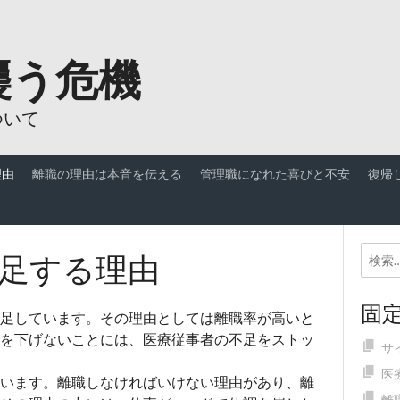
襲う危機
ついて
理由
離職の理由は本音を伝える
管理職になれた喜びと不安
復帰
足する理由
固
足しています。その理由としては離職率が高いと
を下げないことには、医療従事者の不足をストッ
サ
医
います。離職しなければいけない理由があり、離
離