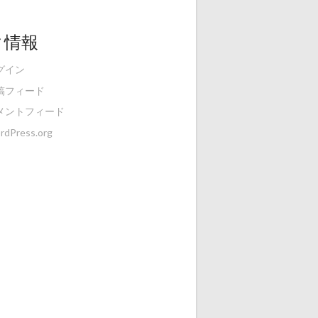
タ情報
グイン
稿フィード
メントフィード
rdPress.org